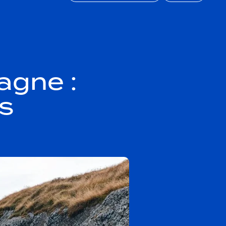
agne :
os