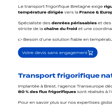
Le transport frigorifique Bretagne exige
rig
température dirigée
vers la
France & Euro
Spécialiste des
denrées périssables
et des
stricte de la
chaîne du froid
et une coordinat
👉 Besoin d’une solution fiable en températu
Votre devis sans engagement
Transport frigorifique nat
Implantée à Brest, l’agence Transeurope déd
80 % des flux frigorifiques
sont réalisés à l
Pour en savoir plus sur nos expertises glob