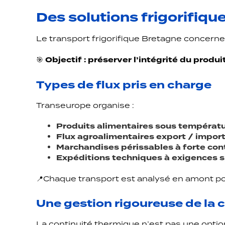
Des solutions frigorifiq
Le transport frigorifique Bretagne concerne
🎯
Objectif : préserver l’intégrité du produit
Types de flux pris en charge
Transeurope organise :
Produits alimentaires sous températu
Flux agroalimentaires export / impor
Marchandises périssables à forte con
Expéditions techniques à exigences s
📍Chaque transport est analysé en amont pour 
Une gestion rigoureuse de la c
La continuité thermique n’est pas une option