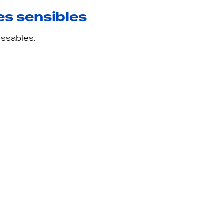
es sensibles
issables.